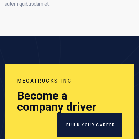
autem quibusdam et.
MEGATRUCKS INC
Become a
company driver
BUILD YOUR CAREER