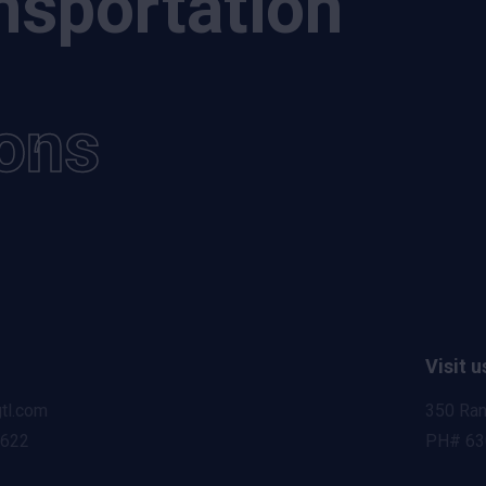
nsportation
ions
Visit u
tl.com
350 Ran
8622
PH# 63