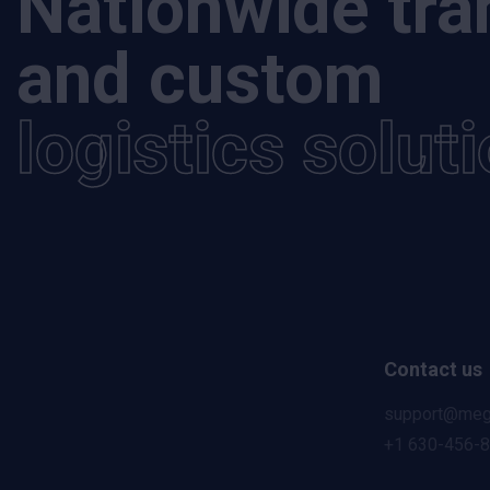
Nationwide tra
and custom
logistics solut
Contact us
support@meg
+1 630-456-