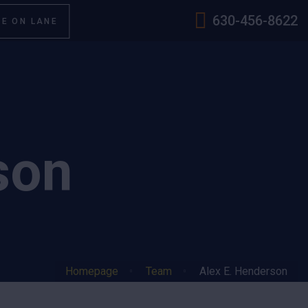
630-456-8622
E ON LANE
son
Homepage
Team
Alex E. Henderson